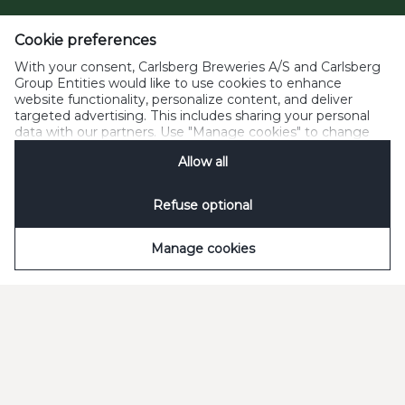
Telefon
Cookie preferences
Carlsbergs kundeservice:
33 27 10 00
With your consent, Carlsberg Breweries A/S and Carlsberg
E-mail
Group Entities would like to use cookies to enhance
website functionality, personalize content, and deliver
kundeservice@carlsberg.dk
targeted advertising. This includes sharing your personal
data with our partners. Use "Manage cookies" to change
your consent preferences anytime. See our
Cookie
Allow all
Notification
&
Privacy Notification
for details.
Refuse optional
Manage cookies
Kunde hos Carlsberg
Vilkår og betingelser
Nyttige links
Samhandelsbetingelser
Seneste fødevarekontrolrapporter
Sådan handler du
Samhandelsbetingelser ENG