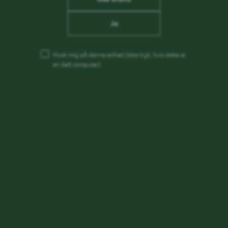
Ja
Husk mig på denne enhed
(ikke tryk, hvis dette er
en delt computer)
Fejlmelding af udstyr
Ønsker du at fejlmelde dit udstyr?
Så kan du logge ind og udfylde formularen
Log ind og fejlmeld udstyr
Har brug for yderligere hjælp, kan du ringe til Carlsberg