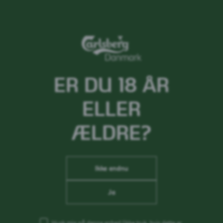
ER DU 18 ÅR
ELLER
ÆLDRE?
Ikke endnu
Ja
Husk mig på denne enhed
(ikke tryk, hvis dette er