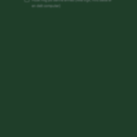
Husk mig på denne enhed
(ikke tryk, hvis dette er
en delt computer)
Se også
Fordele på Carlsbergs webshop