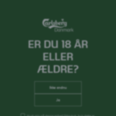
DraughtMaster har en løsning, som opfylder dine behov,
uanset om det er i en bar eller til et event. Der findes to
forskellige løsninger.
Modular20 anlægget er til faste installationer og større
steder.
ER DU 18 ÅR
Flex20 anlægget er til mindre eller mobile steder, som for
ELLER
eksempel events.
ÆLDRE?
Læs mere om Draughtmaster
Ikke endnu
Ja